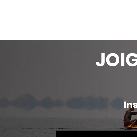
JOI
In