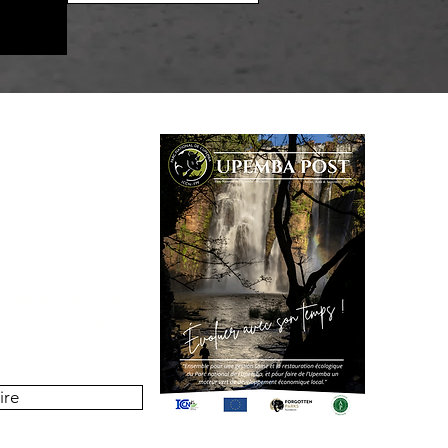
 bulletin trimestriel qui
t les activités organisés
rc national de l'Upemba.
ire