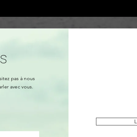
s
sitez pas
à nous
arler avec vous.
« Upemba Post » est notre
couvre les événements e
au pa
L