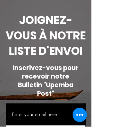
Afrique
dans les
écosystèmes
JOIGNEZ-
l'Upemba
VOUS À NOTRE
LISTE D'ENVOI
Inscrivez-vous pour
recevoir notre
Bulletin "Upemba
Post"