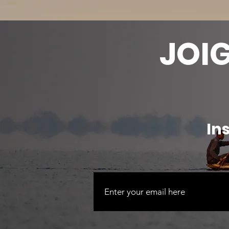
JOI
In