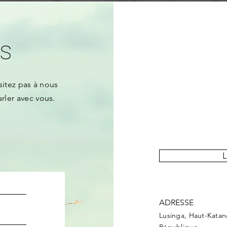
s
sitez pas
à nous
arler avec vous.
« Upemba Post » est notre
couvre les événements e
au pa
L
ADRESSE
Lusinga, Haut-Kata