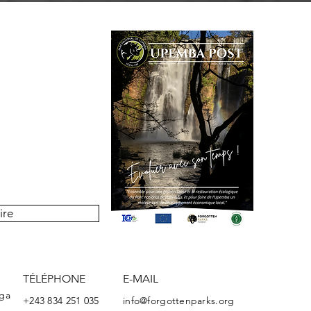
 bulletin trimestriel qui
t les activités organisés
rc national de l'Upemba.
ire
TÉLÉPHONE
E-MAIL
nga
+243 834 251 035
info@forgottenparks.org