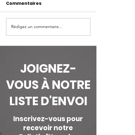
Commentaires
Rédigez un commentaire...
Honorer les gardiens :
Journée Mond
Une courte histoire
Serpent | Pour
des écogardes en
serpents com
Afrique
dans les
écosystèmes
JOIGNEZ-
l'Upemba
VOUS À NOTRE
LISTE D'ENVOI
Inscrivez-vous pour
recevoir notre