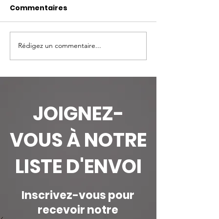
Commentaires
Rédigez un commentaire...
Honorer les gardiens :
Journée Mond
Une courte histoire
Serpent | Pour
des écogardes en
serpents com
Afrique
dans les
écosystèmes
JOIGNEZ-
l'Upemba
VOUS À NOTRE
LISTE D'ENVOI
Inscrivez-vous pour
recevoir notre