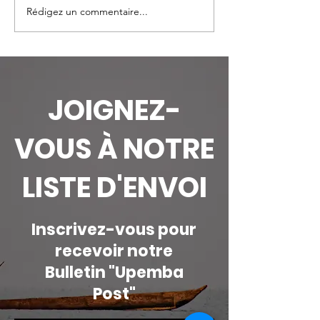
Rédigez un commentaire...
Honorer les gardiens :
Journée Mond
Une courte histoire
Serpent | Pour
des écogardes en
serpents com
Afrique
dans les
écosystèmes
JOIGNEZ-
l'Upemba
VOUS À NOTRE
LISTE D'ENVOI
Inscrivez-vous pour
recevoir notre
Bulletin "Upemba
Post"