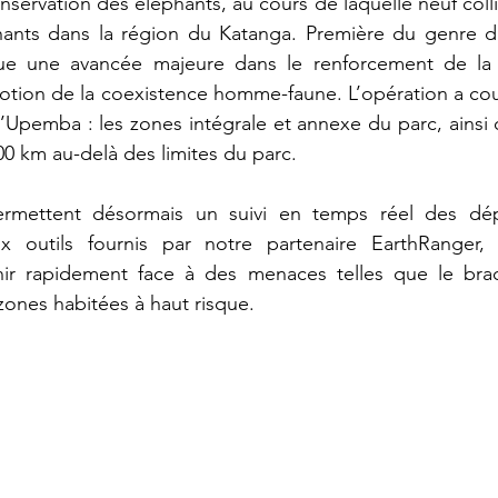
ervation des éléphants, au cours de laquelle neuf colli
ants dans la région du Katanga. Première du genre da
ue une avancée majeure dans le renforcement de la 
otion de la coexistence homme-faune. L’opération a couv
’Upemba : les zones intégrale et annexe du parc, ainsi 
00 km au-delà des limites du parc. 
ermettent désormais un suivi en temps réel des dép
 outils fournis par notre partenaire EarthRanger, of
venir rapidement face à des menaces telles que le bra
zones habitées à haut risque.