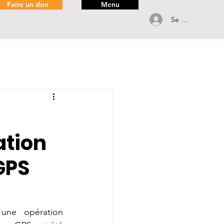
Faire un don
Menu
Se connecter
ation
GPS
ne opération 