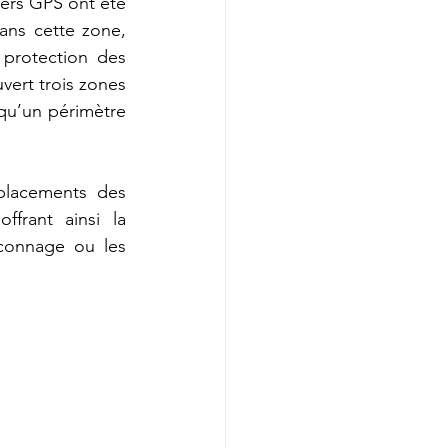
ers GPS ont été 
ns cette zone, 
protection des 
ert trois zones 
qu’un périmètre 
lacements des 
frant ainsi la 
connage ou les 